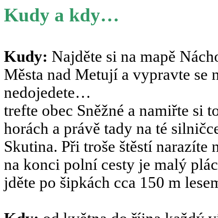
Kudy a kdy…
Kudy:
Najděte si na mapě Nácho
Města nad Metují a vypravte se
nedojedete…
trefte obec Sněžné a namiřte si 
horách a právě tady na té silnič
Skutina. Při troše štěstí narazít
na konci polní cesty je malý plá
jděte po šipkách cca 150 m lese