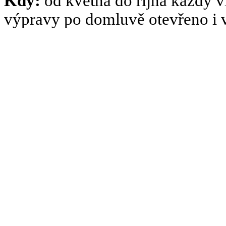
Kdy:
od května do října každý v
výpravy po domluvě otevřeno i